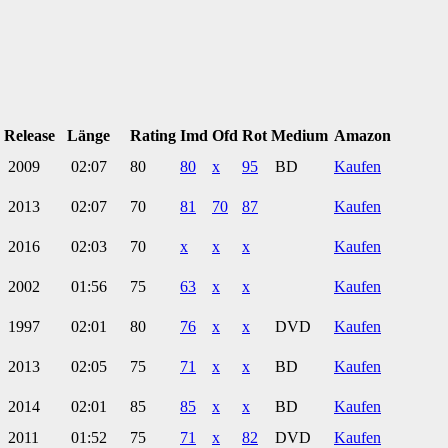
Release
Länge
Rating
Imd
Ofd
Rot
Medium
Amazon
2009
02:07
80
80
x
95
BD
Kaufen
2013
02:07
70
81
70
87
Kaufen
2016
02:03
70
x
x
x
Kaufen
2002
01:56
75
63
x
x
Kaufen
1997
02:01
80
76
x
x
DVD
Kaufen
2013
02:05
75
71
x
x
BD
Kaufen
2014
02:01
85
85
x
x
BD
Kaufen
2011
01:52
75
71
x
82
DVD
Kaufen