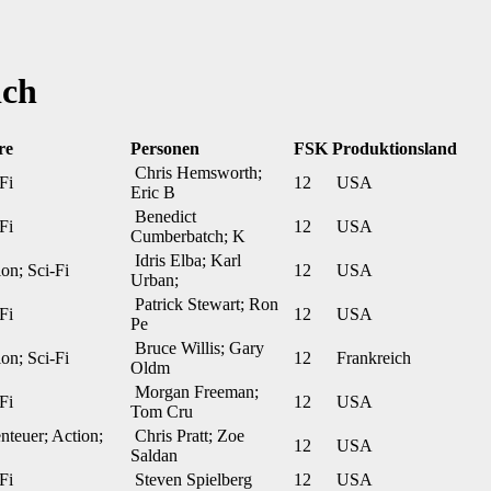
ich
re
Personen
FSK
Produktionsland
Chris Hemsworth;
Fi
12
USA
Eric B
Benedict
Fi
12
USA
Cumberbatch; K
Idris Elba; Karl
on; Sci-Fi
12
USA
Urban;
Patrick Stewart; Ron
Fi
12
USA
Pe
Bruce Willis; Gary
on; Sci-Fi
12
Frankreich
Oldm
Morgan Freeman;
Fi
12
USA
Tom Cru
teuer; Action;
Chris Pratt; Zoe
12
USA
Saldan
Fi
Steven Spielberg
12
USA