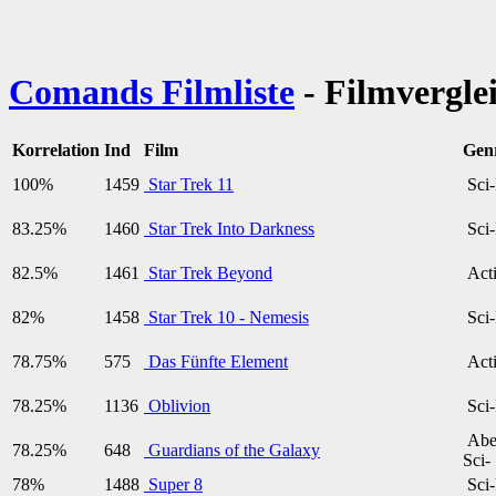
Comands Filmliste
- Filmvergle
Korrelation
Ind
Film
Gen
100%
1459
Star Trek 11
Sci-
83.25%
1460
Star Trek Into Darkness
Sci-
82.5%
1461
Star Trek Beyond
Acti
82%
1458
Star Trek 10 - Nemesis
Sci-
78.75%
575
Das Fünfte Element
Acti
78.25%
1136
Oblivion
Sci-
Aben
78.25%
648
Guardians of the Galaxy
Sci-
78%
1488
Super 8
Sci-